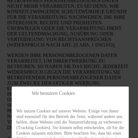
BETROFFENEN PERSONENBEZOGENEN DATEN
NICHT MEHR VERARBEITEN, ES SEI DENN, WIR
KÖNNEN ZWINGENDE SCHUTZWÜRDIGE GRÜNDE
FÜR DIE VERARBEITUNG NACHWEISEN, DIE IHRE
INTERESSEN, RECHTE UND FREIHEITEN
ÜBERWIEGEN ODER DIE VERARBEITUNG DIENT
DER GELTENDMACHUNG, AUSÜBUNG ODER
VERTEIDIGUNG VON RECHTSANSPRÜCHEN
(WIDERSPRUCH NACH ART. 21 ABS. 1 DSGVO).
WERDEN IHRE PERSONENBEZOGENEN DATEN
VERARBEITET, UM DIREKTWERBUNG ZU
BETREIBEN, SO HABEN SIE DAS RECHT, JEDERZEIT
WIDERSPRUCH GEGEN DIE VERARBEITUNG SIE
BETREFFENDER PERSONENBEZOGENER DATEN
ZUM ZWECKE DERARTIGER WERBUNG
EINZULEGEN; DIES GILT AUCH FÜR DAS
Wir benutzen Cookies
PROFILING, SOWEIT ES MIT SOLCHER
DIREKTWERBUNG IN VERBINDUNG STEHT. WENN
SIE WIDERSPRECHEN, WERDEN IHRE
PERSONENBEZOGENEN DATEN ANSCHLIESSEND
Wir nutzen Cookies auf unserer Website. Einige von ihnen
NICHT MEHR ZUM ZWECKE DER DIREKTWERBUNG
sind essenziell für den Betrieb der Seite, während andere uns
VERWENDET (WIDERSPRUCH NACH ART. 21 ABS. 2
helfen, diese Website und die Nutzererfahrung zu verbessern
DSGVO).
(Tracking Cookies). Sie können selbst entscheiden, ob Sie die
Cookies zulassen möchten. Bitte beachten Sie, dass bei einer