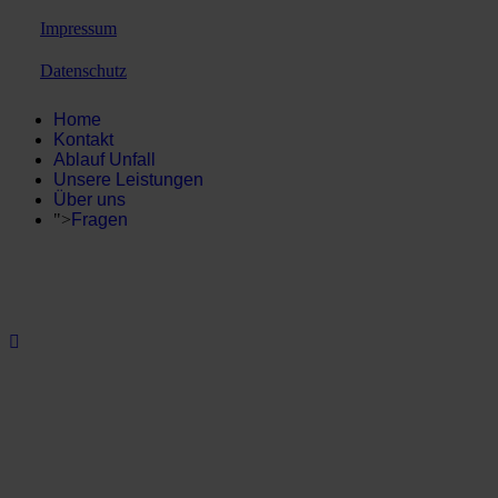
Impressum
Datenschutz
Home
Kontakt
Ablauf Unfall
Unsere Leistungen
Über uns
">
Fragen
0176 270 123 30
gutachterneuulm@gmail.com