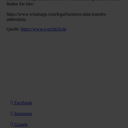
finden Sie hier:
https://www.whatsapp.com/legal/business-data-transfer-
addendum.
Quelle:
https://www.e-recht24.de
Easy-Gutachten
Borsigstr. 24
89231 Neu-Ulm
0176 270 123 30
gutachterneuulm@gmail.com
Öffnungszeiten:
Montag – Freitag: 8:00 – 18:00 Uhr
Samstag: 8:00 – 12:00 Uhr
Facebook
Instagram
Google